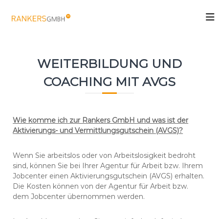
Z
u
R
C
m
o
a
a
I
n
c
n
k
h
h
WEITERBILDUNG UND
i
e
a
n
r
l
g
COACHING MIT AVGS
t
s
I
T
s
G
r
p
m
a
r
Wie komme ich zur Rankers GmbH und was ist der
b
i
i
Aktivierungs- und Vermittlungsgutschein (AVGS)?
n
H
n
i
g
n
Wenn Sie arbeitslos oder von Arbeitslosigkeit bedroht
g
e
sind, können Sie bei Ihrer Agentur für Arbeit bzw. Ihrem
I
n
W
Jobcenter einen Aktivierungsgutschein (AVGS) erhalten.
e
Die Kosten können von der Agentur für Arbeit bzw.
i
dem Jobcenter übernommen werden.
t
e
r